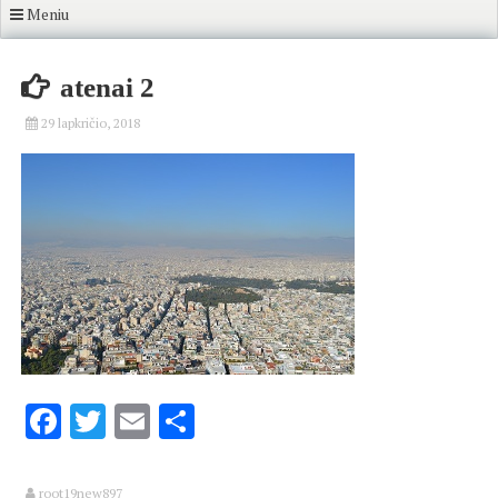
Meniu
atenai 2
29 lapkričio, 2018
Facebook
Twitter
Email
Share
root19new897