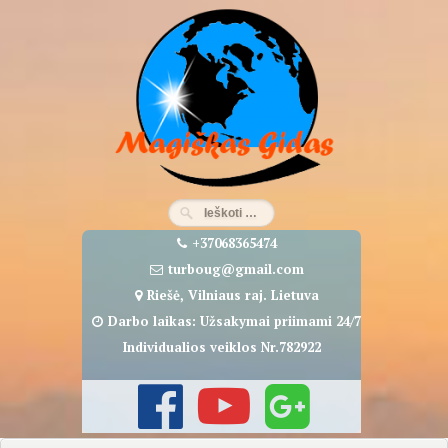
Eiti
prie
turinio
+37068365474
turboug@gmail.com
Riešė, Vilniaus raj. Lietuva
Darbo laikas: Užsakymai priimami 24/7
Individualios veiklos Nr.782922