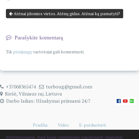
Atėnai įdomios vietos. Atėnų gidas. Atėnai ką pamatyti?
Parašykite komentarą
Tik
prisijungę
vartotojai gali komentuoti.
+37068365474
turboug@gmail.com
Riešė, Vilniaus raj. Lietuva
Darbo laikas: Užsakymai priimami 24/7
Pradžia
Video
E-parduotuvė
Naudingi kelionių patarimai
0 items
€0.00
Informuojame, kad šioje svetainėje naudojami slapukai