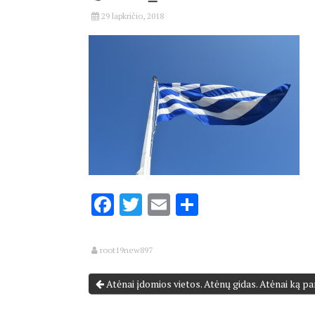
29 lapkričio, 2018
Facebook
Twitter
Email
Share
root19new897
Atėnai įdomios vietos. Atėnų gidas. Atėnai ką p