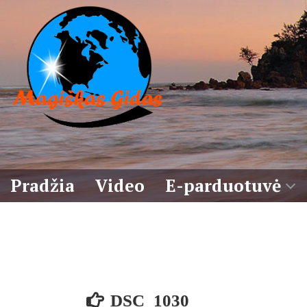
Eiti
prie
turinio
Pradžia
Video
E-parduotuvė
Krepšelis
Sąlygos
DSC_1030