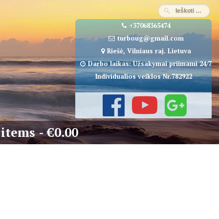
+37068365474
turboug@gmail.com
Riešė, Vilniaus raj. Lietuva
Darbo laikas: Užsakymai priimami 24/7
Individualios veiklos Nr.782922
 items
€0.00