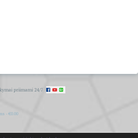
kymai priimami 24/7
ems
€0.00