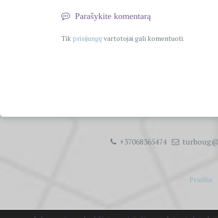
Parašykite komentarą
Tik
prisijungę
vartotojai gali komentuoti.
+37068365474
turboug@
Pradžia