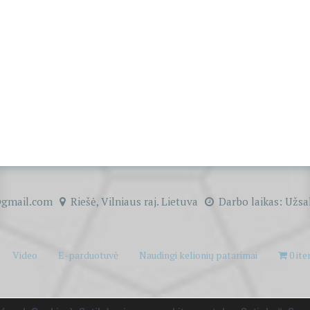
gmail.com
Riešė, Vilniaus raj. Lietuva
Darbo laikas: Užsa
Video
E-parduotuvė
Naudingi kelionių patarimai
0 it