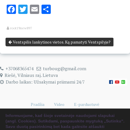
Facebook
Twitter
Email
Share
root19new897
Ventspilis lankytinos vietos. Ką pamatyti Ventspilyje?
+37068365474
turboug@gmail.com
Riešė, Vilniaus raj. Lietuva
Darbo laikas: Užsakymai priimami 24/7
Pradžia
Video
E-parduotuvė
Naudingi kelionių patarimai
0 items
€0.00
Informuojame, kad šioje svetainėje naudojami slapukai
(angl. Cookies). Sutikdami, paspauskite mygtuką „Sutinku“.
Savo duotą pasirinkimą bet kada galėsite atšaukti