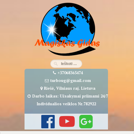
Eiti
prie
turinio
+37068365474
turboug@gmail.com
Riešė, Vilniaus raj. Lietuva
Darbo laikas: Užsakymai priimami 24/7
Individualios veiklos Nr.782922