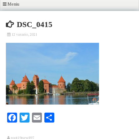
Meniu
DSC_0415
12 vasario, 2021
Facebook
Twitter
Email
Share
root19new897