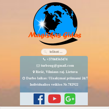
Eiti
prie
turinio
+37068365474
turboug@gmail.com
Riešė, Vilniaus raj. Lietuva
Darbo laikas: Užsakymai priimami 24/7
Individualios veiklos Nr.782922