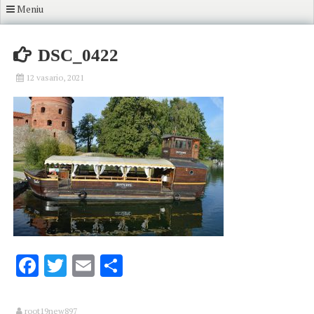
Meniu
DSC_0422
12 vasario, 2021
Facebook
Twitter
Email
Share
root19new897