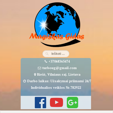
Eiti
prie
turinio
+37068365474
turboug@gmail.com
Riešė, Vilniaus raj. Lietuva
Darbo laikas: Užsakymai priimami 24/7
Individualios veiklos Nr.782922