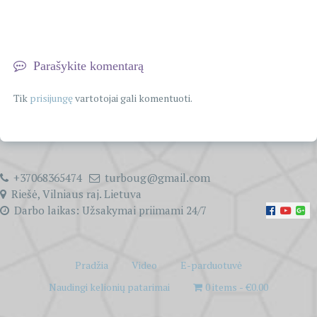
Parašykite komentarą
Tik
prisijungę
vartotojai gali komentuoti.
+37068365474
turboug@gmail.com
Riešė, Vilniaus raj. Lietuva
Darbo laikas: Užsakymai priimami 24/7
Pradžia
Video
E-parduotuvė
Naudingi kelionių patarimai
0 items
€0.00