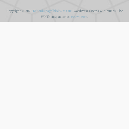
Copyright © 2026
Kelionių pagalbininkas tau!
. WordPress sistema
&
Albumas:
The
WP
Theme, autorius:
ceewp.com
.