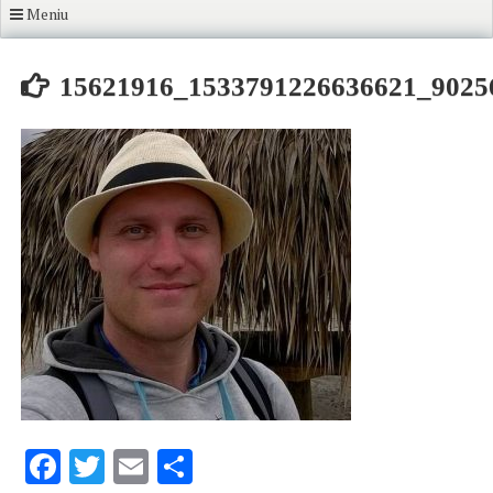
Meniu
15621916_1533791226636621_9025
Facebook
Twitter
Email
Share