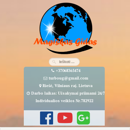
Eiti
prie
turinio
+37068365474
turboug@gmail.com
Riešė, Vilniaus raj. Lietuva
Darbo laikas: Užsakymai priimami 24/7
Individualios veiklos Nr.782922