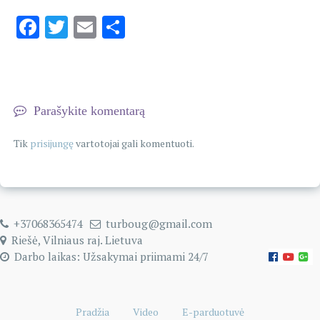
Facebook
Twitter
Email
Share
Parašykite komentarą
Tik
prisijungę
vartotojai gali komentuoti.
+37068365474
turboug@gmail.com
Riešė, Vilniaus raj. Lietuva
Darbo laikas: Užsakymai priimami 24/7
Pradžia
Video
E-parduotuvė