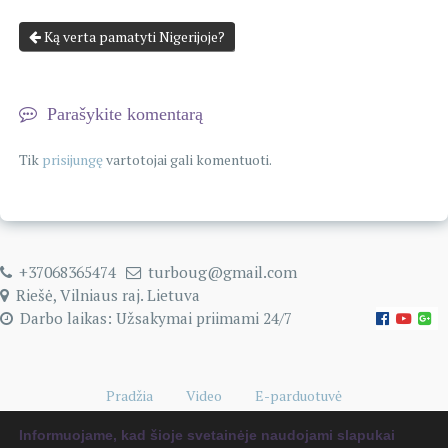
Ką verta pamatyti Nigerijoje?
Parašykite komentarą
Tik
prisijungę
vartotojai gali komentuoti.
+37068365474
turboug@gmail.com
Riešė, Vilniaus raj. Lietuva
Darbo laikas: Užsakymai priimami 24/7
Pradžia
Video
E-parduotuvė
Naudingi kelionių patarimai
0 items
€0.00
Informuojame, kad šioje svetainėje naudojami slapukai