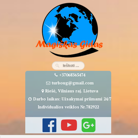
Eiti
prie
turinio
+37068365474
turboug@gmail.com
Riešė, Vilniaus raj. Lietuva
Darbo laikas: Užsakymai priimami 24/7
Individualios veiklos Nr.782922