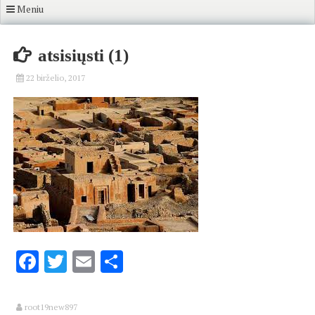
Meniu
atsisiųsti (1)
22 birželio, 2017
Facebook
Twitter
Email
Share
root19new897