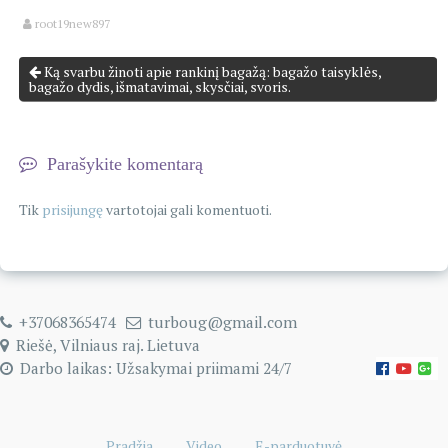
root19new897
Ką svarbu žinoti apie rankinį bagažą: bagažo taisyklės,
bagažo dydis, išmatavimai, skysčiai, svoris.
Parašykite komentarą
Tik
prisijungę
vartotojai gali komentuoti.
+37068365474
turboug@gmail.com
Riešė, Vilniaus raj. Lietuva
Darbo laikas: Užsakymai priimami 24/7
Pradžia
Video
E-parduotuvė