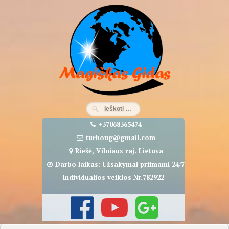
Eiti
prie
turinio
+37068365474
turboug@gmail.com
Riešė, Vilniaus raj. Lietuva
Darbo laikas: Užsakymai priimami 24/7
Individualios veiklos Nr.782922