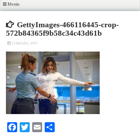
Meniu
GettyImages-466116445-crop-
572b84365f9b58c34c43d61b
25 birželio, 2017
Facebook
Twitter
Email
Share