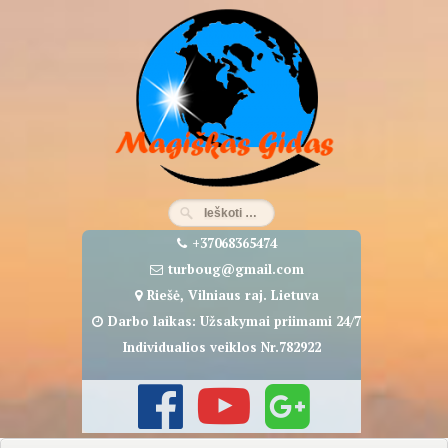
Eiti
prie
turinio
+37068365474
turboug@gmail.com
Riešė, Vilniaus raj. Lietuva
Darbo laikas: Užsakymai priimami 24/7
Individualios veiklos Nr.782922