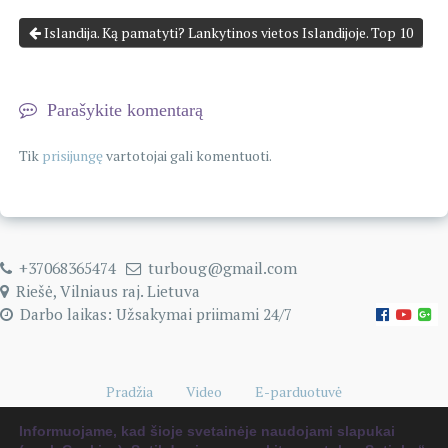
Islandija. Ką pamatyti? Lankytinos vietos Islandijoje. Top 10
Parašykite komentarą
Tik
prisijungę
vartotojai gali komentuoti.
+37068365474
turboug@gmail.com
Riešė, Vilniaus raj. Lietuva
Darbo laikas: Užsakymai priimami 24/7
Pradžia
Video
E-parduotuvė
Naudingi kelionių patarimai
0 items
€0.00
Informuojame, kad šioje svetainėje naudojami slapukai