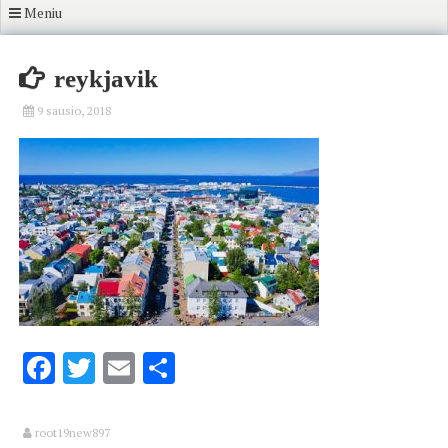
Meniu
reykjavik
9 sausio, 2018
Facebook
Twitter
Email
Share
root19new897