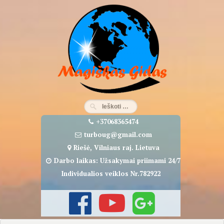
Eiti
prie
turinio
+37068365474
turboug@gmail.com
Riešė, Vilniaus raj. Lietuva
Darbo laikas: Užsakymai priimami 24/7
Individualios veiklos Nr.782922