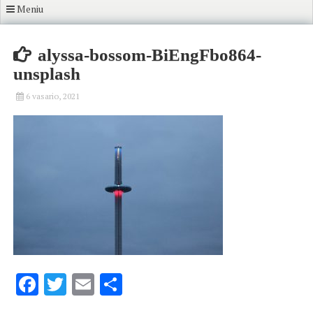
Meniu
alyssa-bossom-BiEngFbo864-
unsplash
6 vasario, 2021
Facebook
Twitter
Email
Share