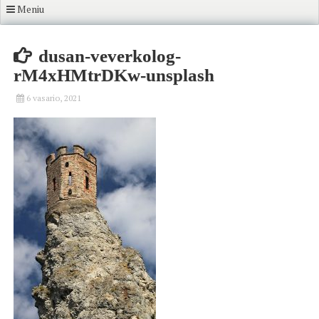
Meniu
dusan-veverkolog-
rM4xHMtrDKw-unsplash
6 vasario, 2021