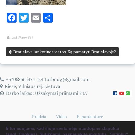
Facebook
Twitter
Email
Share
root19new897
Bratislava lankytinos vietos. Ką pamatyti Bratislavoje?
+37068365474
turboug@gmail.com
Riešė, Vilniaus raj. Lietuva
Darbo laikas: Užsakymai priimami 24/7
Pradžia
Video
E-parduotuvė
Naudingi kelionių patarimai
0 items
€0.00
Informuojame, kad šioje svetainėje naudojami slapukai
(angl. Cookies). Sutikdami, paspauskite mygtuką „Sutinku“.