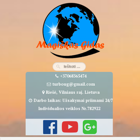
Eiti
prie
turinio
+37068365474
turboug@gmail.com
Riešė, Vilniaus raj. Lietuva
Darbo laikas: Užsakymai priimami 24/7
Individualios veiklos Nr.782922