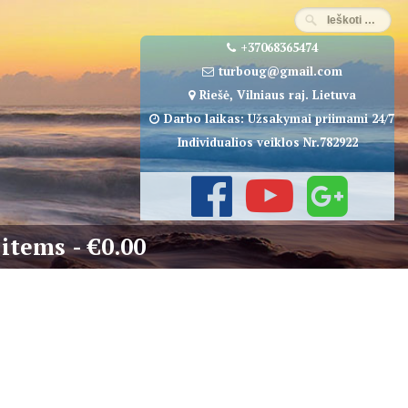
+37068365474
turboug@gmail.com
Riešė, Vilniaus raj. Lietuva
Darbo laikas: Užsakymai priimami 24/7
Individualios veiklos Nr.782922
 items
€0.00