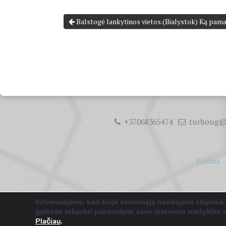
Balstogė lankytinos vietos.(Bialystok) Ką pama
+37068365474
turboug@
Pradžia
Copyright 
Informuojame, kad šioje svetainėje naudojami slapukai
galėsite atšaukti pakeisdami savo interneto naršyklės 
Plačiau
.