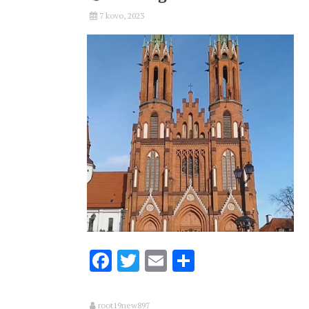
7 kovo, 2023
Facebook
Twitter
Email
Share
root19new897