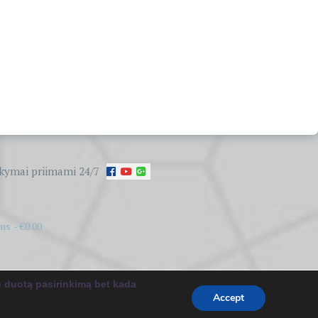
kymai priimami 24/7
ems
€0.00
:
ceewp.com
.
o duotą pasirinkimą bet kada
Accept