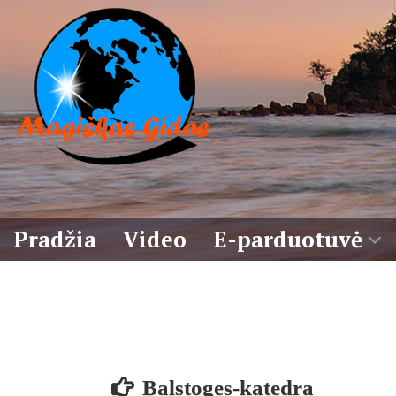
Eiti
prie
turinio
Pradžia
Video
E-parduotuvė
Krepšelis
Sąlygos
Balstoges-katedra