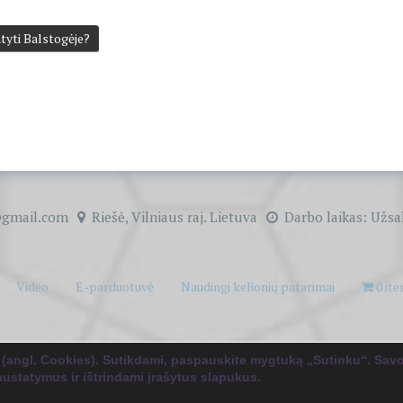
tyti Balstogėje?
gmail.com
Riešė, Vilniaus raj. Lietuva
Darbo laikas: Užsa
Video
E-parduotuvė
Naudingi kelionių patarimai
0 it
© 2026
Kelionių pagalbininkas tau!
. WordPress sistema
&
Albumas:
The WP
Theme, autorius
 (angl. Cookies). Sutikdami, paspauskite mygtuką „Sutinku“. Sav
nustatymus ir ištrindami įrašytus slapukus.