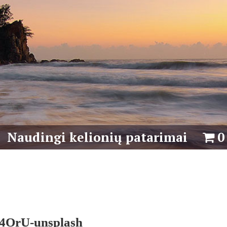
Naudingi kelionių patarimai
0
4OrU-unsplash