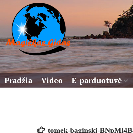
Eiti
prie
turinio
Pradžia
Video
E-parduotuvė
Krepšelis
Sąlygos
tomek-baginski-BNpMl4B