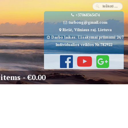
+37068365474
turboug@gmail.com
Riešė, Vilniaus raj. Lietuva
Darbo laikas: Užsakymai priimami 24/7
Individualios veiklos Nr.782922
 items
€0.00