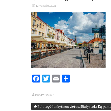
12 vasario, 2021
Facebook
Twitter
Email
Share
root19new897
Balstogė lankytinos vietos.(Bialystok) Ką pama