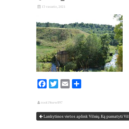
13 vasario, 2021
Facebook
Twitter
Email
Share
root19new897
Lankytinos vietos aplink Vilnių. Ką pamatyti Vil