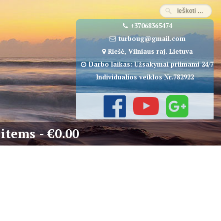
+37068365474
turboug@gmail.com
Riešė, Vilniaus raj. Lietuva
Darbo laikas: Užsakymai priimami 24/7
Individualios veiklos Nr.782922
 items
€0.00