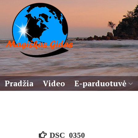
Eiti
prie
turinio
Pradžia
Video
E-parduotuvė
Krepšelis
Sąlygos
DSC_0350