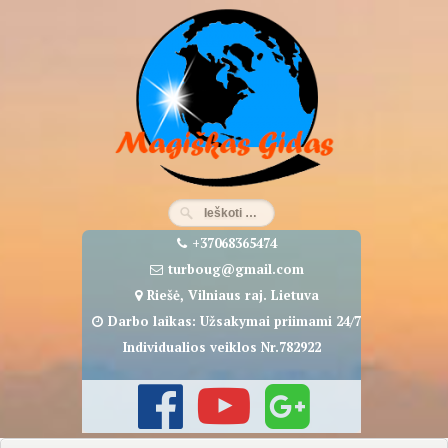
Eiti
prie
turinio
+37068365474
turboug@gmail.com
Riešė, Vilniaus raj. Lietuva
Darbo laikas: Užsakymai priimami 24/7
Individualios veiklos Nr.782922