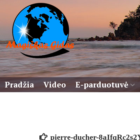
Eiti
prie
turinio
Pradžia
Video
E-parduotuvė
Krepšelis
Sąlygos
pierre-ducher-8aIfqRc2s2