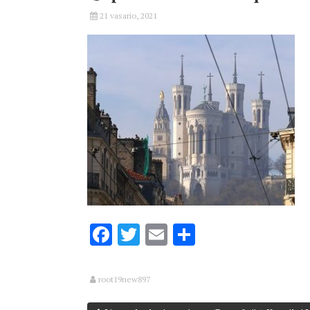
21 vasario, 2021
Facebook
Twitter
Email
Share
root19new897