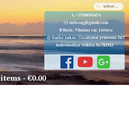
+37068365474
turboug@gmail.com
Riešė, Vilniaus raj. Lietuva
Darbo laikas: Užsakymai priimami 24/7
Individualios veiklos Nr.782922
 items
€0.00