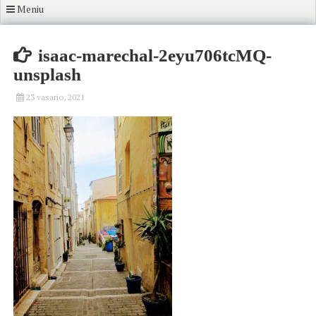
Meniu
isaac-marechal-2eyu706tcMQ-
unsplash
23 vasario, 2021