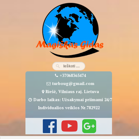
Eiti
prie
turinio
+37068365474
turboug@gmail.com
Riešė, Vilniaus raj. Lietuva
Darbo laikas: Užsakymai priimami 24/7
Individualios veiklos Nr.782922