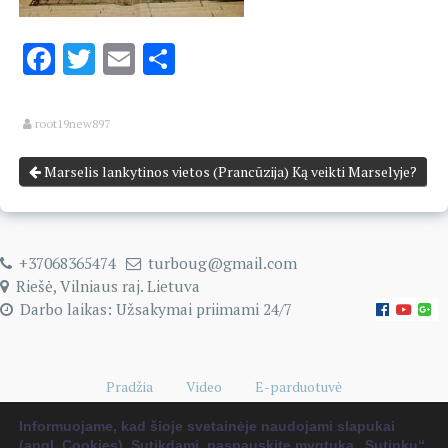
Facebook
Twitter
Email
Share
root19new897
Marselis lankytinos vietos (Prancūzija) Ką veikti Marselyje?
+37068365474
turboug@gmail.com
Riešė, Vilniaus raj. Lietuva
Darbo laikas: Užsakymai priimami 24/7
Pradžia
Video
E-parduotuvė
Naudingi kelionių patarimai
0 items
€0.00
Informuojame, kad šioje svetainėje naudojami slapukai
(angl. Cookies). Sutikdami, paspauskite mygtuką „Sutinku“.