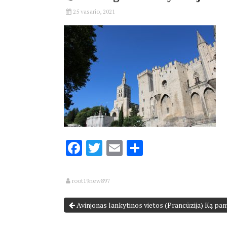
25 vasario, 2021
Facebook
Twitter
Email
Share
root19new897
Avinjonas lankytinos vietos (Prancūzija) Ką pam