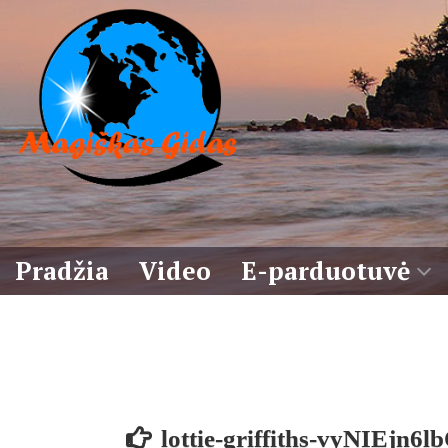
Eiti
prie
turinio
Pradžia
Video
E-parduotuvė
Krepšelis
Sąlygos
lottie-griffiths-vyNIEjn6l