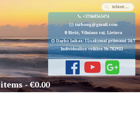
+37068365474
turboug@gmail.com
Riešė, Vilniaus raj. Lietuva
Darbo laikas: Užsakymai priimami 24/7
Individualios veiklos Nr.782922
 items
€0.00