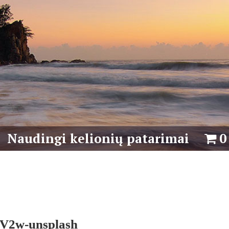
Naudingi kelionių patarimai
0
0V2w-unsplash