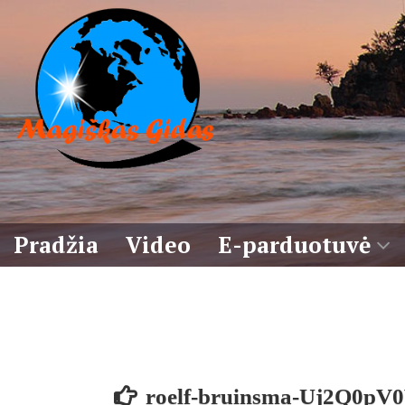
Eiti
prie
turinio
Pradžia
Video
E-parduotuvė
Krepšelis
Sąlygos
roelf-bruinsma-Uj2Q0pV