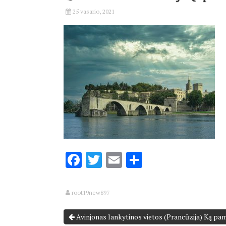
25 vasario, 2021
Facebook
Twitter
Email
Share
root19new897
Avinjonas lankytinos vietos (Prancūzija) Ką pam