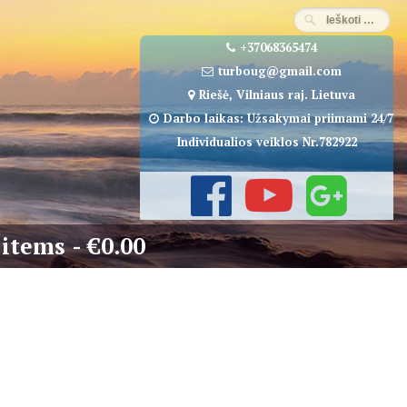
+37068365474
turboug@gmail.com
Riešė, Vilniaus raj. Lietuva
Darbo laikas: Užsakymai priimami 24/7
Individualios veiklos Nr.782922
 items
€0.00