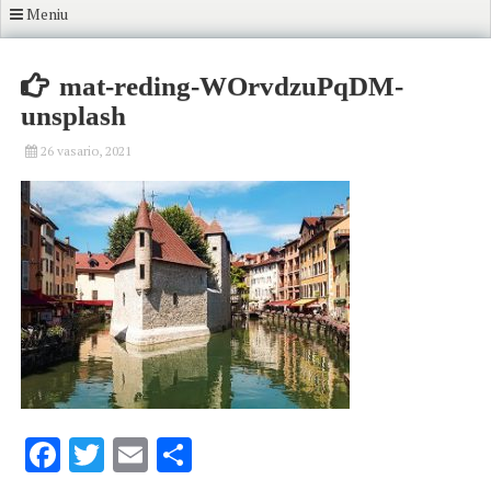
Meniu
mat-reding-WOrvdzuPqDM-
unsplash
26 vasario, 2021
Facebook
Twitter
Email
Share