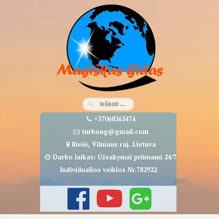
Eiti
prie
turinio
+37068365474
turboug@gmail.com
Riešė, Vilniaus raj. Lietuva
Darbo laikas: Užsakymai priimami 24/7
Individualios veiklos Nr.782922