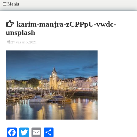
Meniu
karim-manjra-zCPPpU-vwdc-
unsplash
27 vasario, 2021
Facebook
Twitter
Email
Share