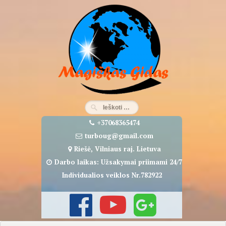
Eiti
prie
turinio
+37068365474
turboug@gmail.com
Riešė, Vilniaus raj. Lietuva
Darbo laikas: Užsakymai priimami 24/7
Individualios veiklos Nr.782922