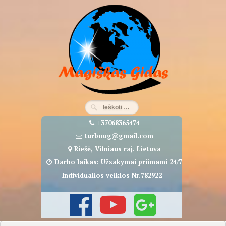
Eiti
prie
turinio
+37068365474
turboug@gmail.com
Riešė, Vilniaus raj. Lietuva
Darbo laikas: Užsakymai priimami 24/7
Individualios veiklos Nr.782922