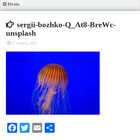
Meniu
sergii-bozhko-Q_At8-BreWc-
unsplash
27 vasario, 2021
Facebook
Twitter
Email
Share