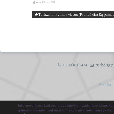
root19new897
Tulūza lankytinos vietos (Prancūzija) Ką pamat
+37068365474
turboug@
Pradžia
Copyright 
Informuojame, kad šioje svetainėje naudojami slapukai
galėsite atšaukti pakeisdami savo interneto naršyklės 