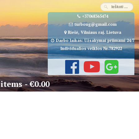
+37068365474
turboug@gmail.com
Riešė, Vilniaus raj. Lietuva
Darbo laikas: Užsakymai priimami 24/7
Individualios veiklos Nr.782922
 items
€0.00