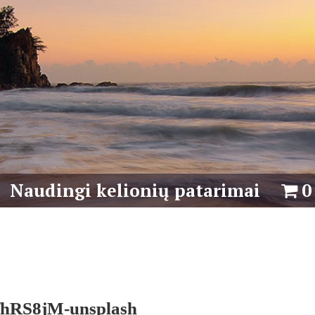
Naudingi kelionių patarimai
0
fhRS8jM-unsplash