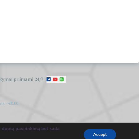
kymai priimami 24/7
ems
€0.00
:
ceewp.com
.
o duotą pasirinkimą bet kada
Accept