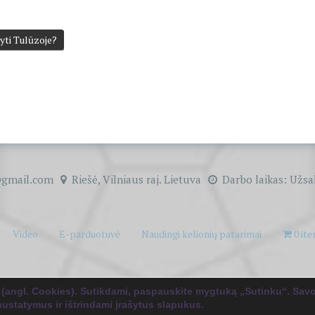
yti Tulūzoje?
gmail.com
Riešė, Vilniaus raj. Lietuva
Darbo laikas: Užsa
Video
E-parduotuvė
Naudingi kelionių patarimai
0 it
© 2026
Kelionių pagalbininkas tau!
. WordPress sistema
&
Albumas:
The WP
Theme, autorius
 (angl. Cookies). Sutikdami, paspauskite mygtuką „Sutinku“. Sav
nustatymus ir ištrindami įrašytus slapukus.