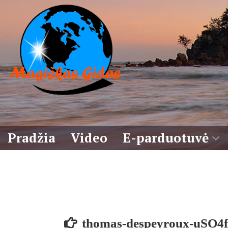
Eiti
prie
turinio
Pradžia
Video
E-parduotuvė
Krepšelis
Sąlygos
thomas-despeyroux-uSO4