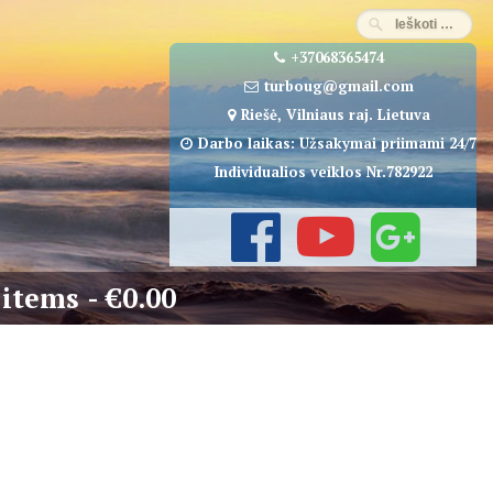
+37068365474
turboug@gmail.com
Riešė, Vilniaus raj. Lietuva
Darbo laikas: Užsakymai priimami 24/7
Individualios veiklos Nr.782922
 items
€0.00