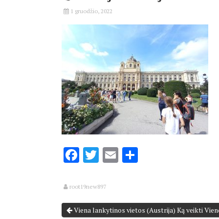
1 gruodžio, 2022
Facebook
Twitter
Email
Share
root19new897
Viena lankytinos vietos (Austrija) Ką veikti Vien