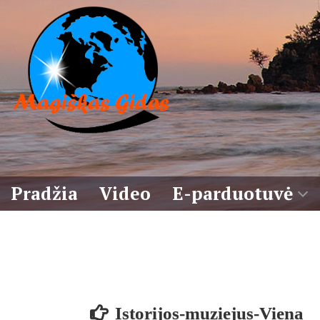
Eiti
prie
turinio
Pradžia
Video
E-parduotuvė
Krepšelis
Sąlygos
Istorijos-muziejus-Viena