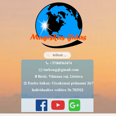
Eiti
prie
turinio
+37068365474
turboug@gmail.com
Riešė, Vilniaus raj. Lietuva
Darbo laikas: Užsakymai priimami 24/7
Individualios veiklos Nr.782922