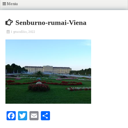
Meniu
Senburno-rumai-Viena
1 gruodžio, 2022
Facebook
Twitter
Email
Share