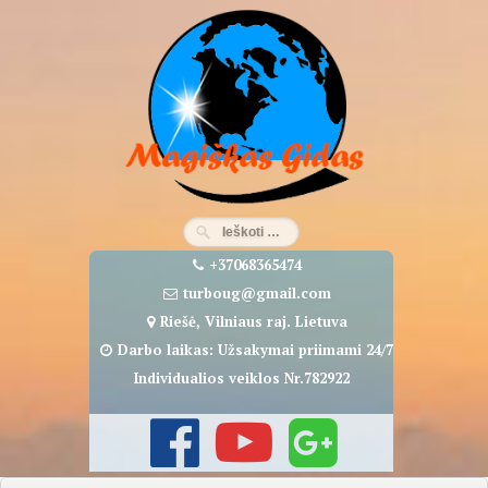
Eiti
prie
turinio
+37068365474
turboug@gmail.com
Riešė, Vilniaus raj. Lietuva
Darbo laikas: Užsakymai priimami 24/7
Individualios veiklos Nr.782922