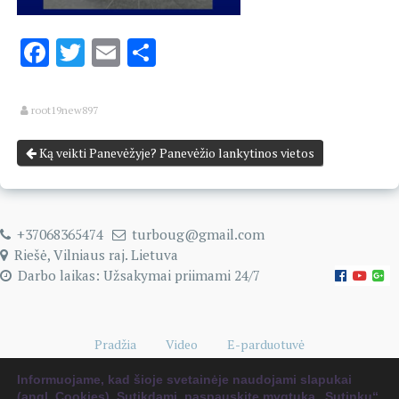
Facebook
Twitter
Email
Share
root19new897
Ką veikti Panevėžyje? Panevėžio lankytinos vietos
+37068365474
turboug@gmail.com
Riešė, Vilniaus raj. Lietuva
Darbo laikas: Užsakymai priimami 24/7
Pradžia
Video
E-parduotuvė
Naudingi kelionių patarimai
0 items
€0.00
Informuojame, kad šioje svetainėje naudojami slapukai
(angl. Cookies). Sutikdami, paspauskite mygtuką „Sutinku“.