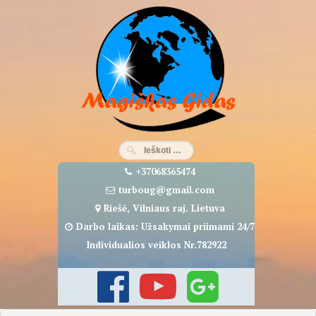
Eiti
prie
turinio
+37068365474
turboug@gmail.com
Riešė, Vilniaus raj. Lietuva
Darbo laikas: Užsakymai priimami 24/7
Individualios veiklos Nr.782922