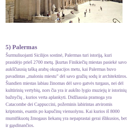
5) Palermas
Šurmuliuojanti Sicilijos sostinė, Palermas turi istoriją, kuri
prasidėjo prieš 2700 metų. Įkurtas Finikiečių miestas pasiekė savo
aukščiausią tašką arabų okupacijos metu, kai Palermas buvo
pavadintas „maloniu miestu” dėl savo gražių sodų ir architektūros.
Šiandien miestas labiau žinomas dėl savo gatvės turgaus, nei dėl
kultūrinių vertybių, nors čia yra ir aukšto lygio muziejų ir istorinių
bažnyčių , kurios verta aplankyti. Didžiausia pramoga yra
Catacombe dei Cappuccini, požeminis labirintas atviromis
kriptomis, esantis po kapučinų vienuolynu. Kai kurios iš 8000
mumifikuotų žmogaus liekanų yra nepaprastai gerai išlikusios, bet
ir gąsdinančios.