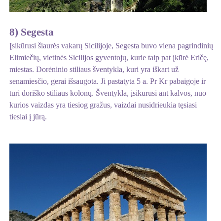
8) Segesta
Įsikūrusi šiaurės vakarų Sicilijoje, Segesta buvo viena pagrindinių
Elimiečių, vietinės Sicilijos gyventojų, kurie taip pat įkūrė Eričę,
miestas. Dorėninio stiliaus šventykla, kuri yra iškart už
senamiesčio, gerai išsaugota. Ji pastatyta 5 a. Pr Kr pabaigoje ir
turi doriško stiliaus kolonų. Šventykla, įsikūrusi ant kalvos, nuo
kurios vaizdas yra tiesiog gražus, vaizdai nusidrieukia tęsiasi
tiesiai į jūrą.