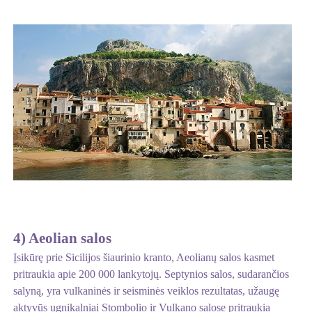
4) Aeolian salos
Įsikūrę prie Sicilijos šiaurinio kranto, Aeolianų salos kasmet
pritraukia apie 200 000 lankytojų. Septynios salos, sudarančios
salyną, yra vulkaninės ir seisminės veiklos rezultatas, užaugę
aktyvūs ugnikalniai Stombolio ir Vulkano salose pritraukia