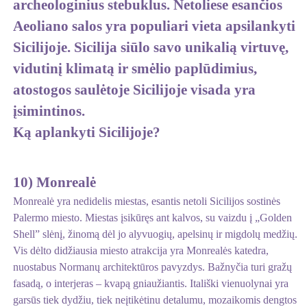
archeologinius stebuklus. Netoliese esančios
Aeoliano salos yra populiari vieta apsilankyti
Sicilijoje. Sicilija siūlo savo unikalią virtuvę,
vidutinį klimatą ir smėlio paplūdimius,
atostogos saulėtoje Sicilijoje visada yra
įsimintinos.
Ką aplankyti Sicilijoje?
10) Monrealė
Monrealė yra nedidelis miestas, esantis netoli Sicilijos sostinės
Palermo miesto. Miestas įsikūręs ant kalvos, su vaizdu į „Golden
Shell” slėnį, žinomą dėl jo alyvuogių, apelsinų ir migdolų medžių.
Vis dėlto didžiausia miesto atrakcija yra Monrealės katedra,
nuostabus Normanų architektūros pavyzdys. Bažnyčia turi gražų
fasadą, o interjeras – kvapą gniaužiantis. Itališki vienuolynai yra
garsūs tiek dydžiu, tiek neįtikėtinu detalumu, mozaikomis dengtos