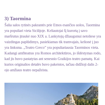
3) Taormina
Šalia salos rytinės pakrantės prie Etnos esančios uolos, Taormina
yra populiari vieta Sicilijoje. Keliautojai šį kurortą į savo
maršrutus įtraukė nuo XIX a. Lankytojų džiaugsmui netoliese yra
vaizdingas paplūdimys, pasiekiamas tik tramvajais, kelionė į juo
yra linksma. „Teatro Greco” yra populiariausia Taorminos vieta.
Kadangi amfiteatras yra Romos architektūros, jo išdėstymas rodo,
kad jis buvo pastatytas ant senesnio Graikijos teatro pamatų. Kai
kurios originalios detalės buvo pakeistos, tačiau didžioji dalis 2-
ojo amžiaus teatro nepažeista.