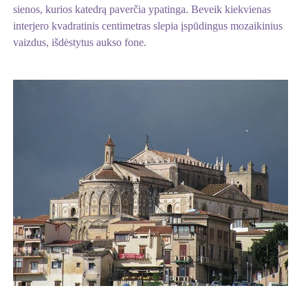
sienos, kurios katedrą paverčia ypatinga. Beveik kiekvienas
interjero kvadratinis centimetras slepia įspūdingus mozaikinius
vaizdus, išdėstytus aukso fone.