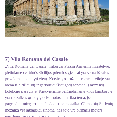
7) Vila Romana del Casale
„Vila Romana del Casale” įsikūrusi Piazza Armerina miestelyje,
pietiniame centrinės Sicilijos priemiestyje. Tai yra viena iš salos
privalomų aplankyti vietų. Ketvirtojo amžiaus romėnų viloje yra
viena iš didžiausių ir geriausiai išsaugotų senovinių mozaikų
kolekcijų pasaulyje. Kiekviename pagrindiniame vilos kambaryje
yra mozaikos grindys, dekoruotos tam tikra tema, įskaitant
pagrindinį miegamąjį su hedonistine mozaika. Olimpinių žaidynių
mozaika yra labiausiai žinoma, nes joje yra pirmasis moters
vaizdinys, pavaizduotos dėvinčią bikini.