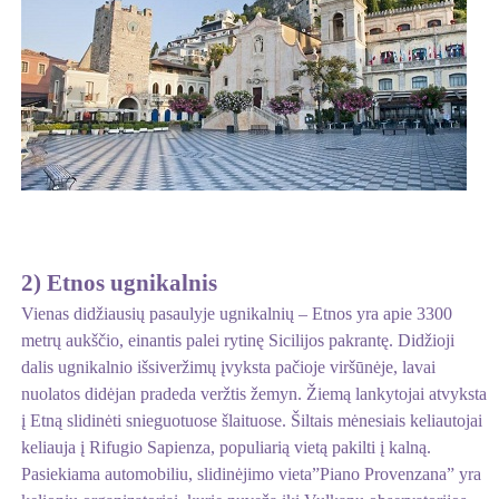
2) Etnos ugnikalnis
Vienas didžiausių pasaulyje ugnikalnių – Etnos yra apie 3300
metrų aukščio, einantis palei rytinę Sicilijos pakrantę. Didžioji
dalis ugnikalnio išsiveržimų įvyksta pačioje viršūnėje, lavai
nuolatos didėjan pradeda veržtis žemyn. Žiemą lankytojai atvyksta
į Etną slidinėti snieguotuose šlaituose. Šiltais mėnesiais keliautojai
keliauja į Rifugio Sapienza, populiarią vietą pakilti į kalną.
Pasiekiama automobiliu, slidinėjimo vieta”Piano Provenzana” yra