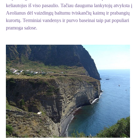
keliautojus iš viso pasaulio. Tačiau dauguma lankytojų atvyksta į
Aeolianus dėl vaizdingų baltumu tviskančių kaimų ir prabangių
kurortų. Terminiai vandenys ir purvo baseinai taip pat populiari
pramoga salose.