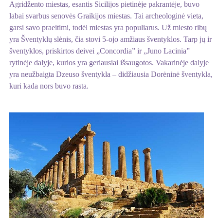
Agridžento miestas, esantis Sicilijos pietinėje pakrantėje, buvo
labai svarbus senovės Graikijos miestas. Tai archeologinė vieta,
garsi savo praeitimi, todėl miestas yra populiarus. Už miesto ribų
yra Šventyklų slėnis, čia stovi 5-ojo amžiaus šventyklos. Tarp jų ir
šventyklos, priskirtos deivei „Concordia” ir „Juno Lacinia”
rytinėje dalyje, kurios yra geriausiai išsaugotos. Vakarinėje dalyje
yra neužbaigta Dzeuso šventykla – didžiausia Dorėninė šventykla,
kuri kada nors buvo rasta.