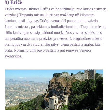
9) Eričė
Eričės miestas įsikūręs Eričės kalno viršūnėje, nuo kurios atsiveria
vaizdas į Trapanio miestą, kuris yra maždaug už kilometro
žemiau, apsilankymas Eričėje vertas dėl panoraminio vaizdo.
Istorinis miestas, pasiekiamas funikulieriumi nuo Trapanio miesto,
siūlo lankytojams atsipalaiduoti nuo karštos vasaros saulės, nes
temperatūra nuo metų pradžios yra vėsesnė. Pagrindinės miesto
pramogos yra dvi viduramžių pilys, viena pastatyta arabų, kita –
britų. Normano pilis buvo pastatyta ant senovės Veneros
šventyklos.