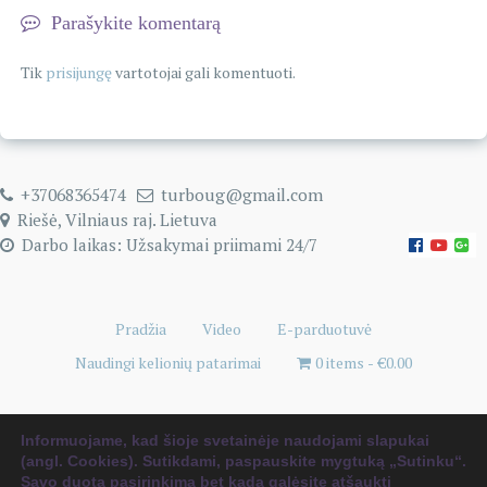
Parašykite komentarą
Tik
prisijungę
vartotojai gali komentuoti.
+37068365474
turboug@gmail.com
Riešė, Vilniaus raj. Lietuva
Darbo laikas: Užsakymai priimami 24/7
Pradžia
Video
E-parduotuvė
Naudingi kelionių patarimai
0 items
€0.00
Informuojame, kad šioje svetainėje naudojami slapukai
Copyright © 2026
Kelionių pagalbininkas tau!
. WordPress sistema
&
Albumas:
The
(angl. Cookies). Sutikdami, paspauskite mygtuką „Sutinku“.
WP
Theme, autorius:
ceewp.com
.
Savo duotą pasirinkimą bet kada galėsite atšaukti