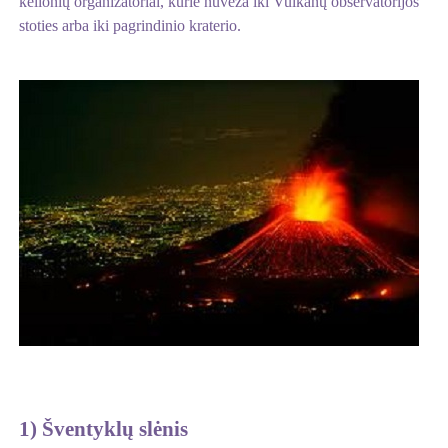
kelionių organizatoriai, kurie nuveža iki Vulkanų observatorijos
stoties arba iki pagrindinio kraterio.
1) Šventyklų slėnis