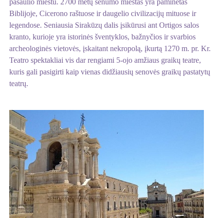
pasaulio miestu. 2700 metų senumo miestas yra paminėtas
Biblijoje, Cicerono raštuose ir daugelio civilizacijų mituose ir
legendose. Seniausia Sirakūzų dalis įsikūrusi ant Ortigos salos
kranto, kurioje yra istorinės šventyklos, bažnyčios ir svarbios
archeologinės vietovės, įskaitant nekropolą, įkurtą 1270 m. pr. Kr.
Teatro spektakliai vis dar rengiami 5-ojo amžiaus graikų teatre,
kuris gali pasigirti kaip vienas didžiausių senovės graikų pastatytų
teatrų.