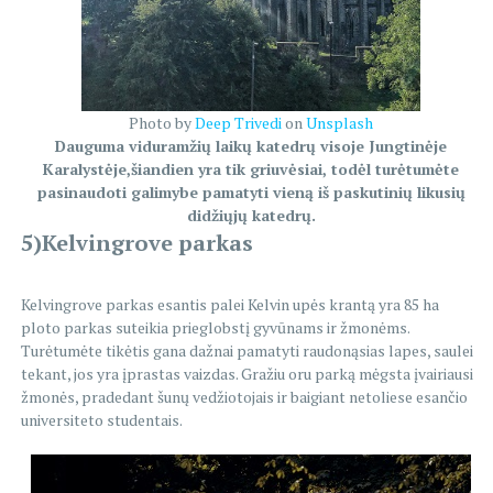
Photo by
Deep Trivedi
on
Unsplash
Dauguma viduramžių laikų katedrų visoje Jungtinėje
Karalystėje,šiandien yra tik griuvėsiai, todėl turėtumėte
pasinaudoti galimybe pamatyti vieną iš paskutinių likusių
didžiųjų katedrų.
5)Kelvingrove parkas
Kelvingrove parkas esantis palei Kelvin upės krantą yra 85 ha
ploto parkas suteikia prieglobstį gyvūnams ir žmonėms.
Turėtumėte tikėtis gana dažnai pamatyti raudonąsias lapes, saulei
tekant, jos yra įprastas vaizdas. Gražiu oru parką mėgsta įvairiausi
žmonės, pradedant šunų vedžiotojais ir baigiant netoliese esančio
universiteto studentais.