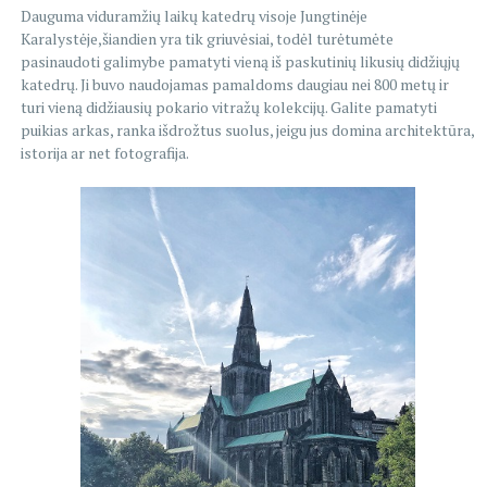
Dauguma viduramžių laikų katedrų visoje Jungtinėje
Karalystėje,šiandien yra tik griuvėsiai, todėl turėtumėte
pasinaudoti galimybe pamatyti vieną iš paskutinių likusių didžiųjų
katedrų. Ji buvo naudojamas pamaldoms daugiau nei 800 metų ir
turi vieną didžiausių pokario vitražų kolekcijų. Galite pamatyti
puikias arkas, ranka išdrožtus suolus, jeigu jus domina architektūra,
istorija ar net fotografija.