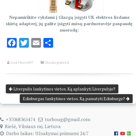
Nepamirškite vykdami į Glazgą įsigyti UK elektros lizdams
skirtą adapterį, jų galite įsigyti mūsų parduotuvėje paspaudę
nuorodą:
Facebook
Twitter
Email
Share
root19new897
Uncategorized
Liverpulis lankytinos vietos. Ką aplankyti Liverpulyje?
Edinburgas lankytinos vietos. Ką pamatyti Edinburge?
+37068365474
turboug@gmail.com
Riešė, Vilniaus raj. Lietuva
Darbo laikas: Užsakymai priimami 24/7