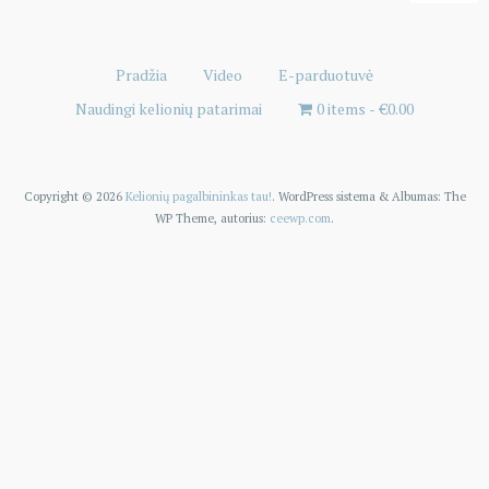
Pradžia
Video
E-parduotuvė
Naudingi kelionių patarimai
0 items
€0.00
Copyright © 2026
Kelionių pagalbininkas tau!
. WordPress sistema
&
Albumas:
The
WP
Theme, autorius:
ceewp.com
.