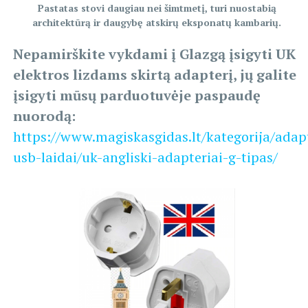
Pastatas stovi daugiau nei šimtmetį, turi nuostabią
architektūrą ir daugybę atskirų eksponatų kambarių.
Nepamirškite vykdami į Glazgą įsigyti UK
elektros lizdams skirtą adapterį, jų galite
įsigyti mūsų parduotuvėje paspaudę
nuorodą:
https://www.magiskasgidas.lt/kategorija/adapt
usb-laidai/uk-angliski-adapteriai-g-tipas/