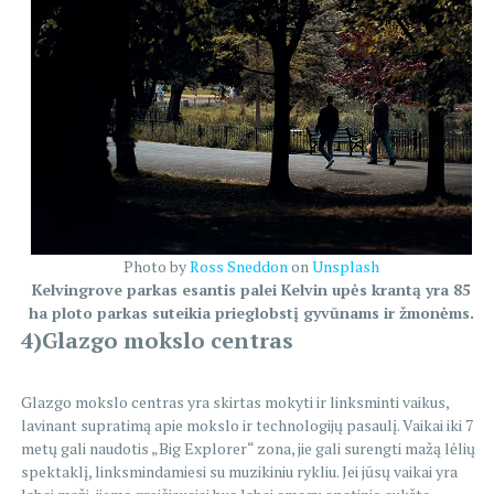
Photo by
Ross Sneddon
on
Unsplash
Kelvingrove parkas esantis palei Kelvin upės krantą yra 85
ha ploto parkas suteikia prieglobstį gyvūnams ir žmonėms.
4)Glazgo mokslo centras
Glazgo mokslo centras yra skirtas mokyti ir linksminti vaikus,
lavinant supratimą apie mokslo ir technologijų pasaulį. Vaikai iki 7
metų gali naudotis „Big Explorer“ zona, jie gali surengti mažą lėlių
spektaklį, linksmindamiesi su muzikiniu rykliu. Jei jūsų vaikai yra