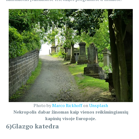
Photo by
Marco Rickhoff
on
Unsplash
Nekropolis dabar žinomas kaip vienos reikšmingiausių
kapinių visoje Europoje.
6)Glazgo katedra