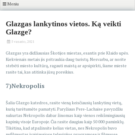
Meniu
Glazgas lankytinos vietos. Ką veikti
Glazge?
5 vasario, 2021
Glazgas yra didžiausias Škotijos miestas, esantis prie Klaido upės.
Kiekvienais metais jis pritraukia daug turistų. Nesvarbu, ar norite
stebėti miesto kultūrą, ragauti maistą ar apsipirkti, šiame mieste
rasite tai, kas atitinka jūsų poreikius.
7)Nekropolis
Šalia Glazgo katedros, rasite vieną keisčiausių lankytinų vietų,
kurią turėtumėte pamatyti. Paryžiaus Pere-Lachaise pavyzdžiu
sukurtas Nekropolis dabar žinomas kaip vienos reikšmingiausių
kapinių visoje Europoje. Čia rasite daugiau kaip 50 000 paminklų.
Tikėtina, kad atpažinsite kelias vietas, nes Nekropolis buvo
nufilmuotas įvairiausiose televizijos programose ir filmuose.