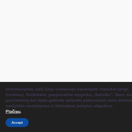
Informuojame, kad šioje svetainėje naudojami slapukai (angl.
Cookies). Sutikdami, paspauskite mygtuką „Sutinku“. Savo du
pasirinkimą bet kada galėsite atšaukti pakeisdami savo intern
naršyklės nustatymus ir ištrindami įrašytus slapukus.
Plačiau
.
Accept