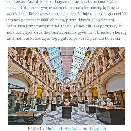
ir muziejus. Pastatas stovi daugiau nei šimtmetį, turi nuostabią
architektūrą ir daugybę atskirų eksponatų kambarių. Ją lengva
pasiekti nuo Kelvingrove metro stoties. Viduje rasite daugiau nei 22
temines galerijas ir 8000 objektų, pritraukiančių jūsų dėmesį.
Pažvelkite į dinozaurų ir priešistorinių žinduolių ekspozicijas, jau
nekalbant apie visus demonstruojamus gyvūnus ir briedžio skeletą,
kuris net ir aukščiausią žmogų galėtų priversti pasijaustis žemu.
Photo by
Michael D Beckwith
on
Unsplash