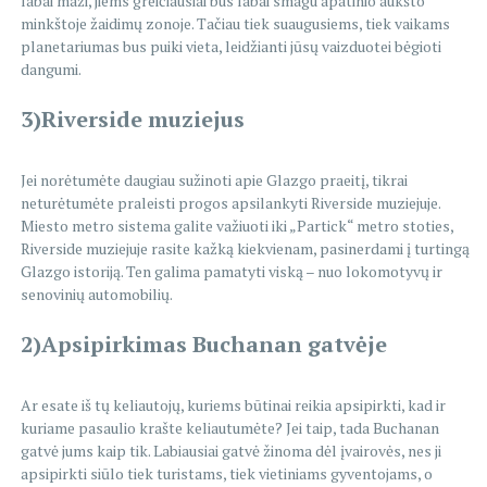
labai maži, jiems greičiausiai bus labai smagu apatinio aukšto
minkštoje žaidimų zonoje. Tačiau tiek suaugusiems, tiek vaikams
planetariumas bus puiki vieta, leidžianti jūsų vaizduotei bėgioti
dangumi.
3)Riverside muziejus
Jei norėtumėte daugiau sužinoti apie Glazgo praeitį, tikrai
neturėtumėte praleisti progos apsilankyti Riverside muziejuje.
Miesto metro sistema galite važiuoti iki „Partick“ metro stoties,
Riverside muziejuje rasite kažką kiekvienam, pasinerdami į turtingą
Glazgo istoriją. Ten galima pamatyti viską – nuo lokomotyvų ir
senovinių automobilių.
2)Apsipirkimas Buchanan gatvėje
Ar esate iš tų keliautojų, kuriems būtinai reikia apsipirkti, kad ir
kuriame pasaulio krašte keliautumėte? Jei taip, tada Buchanan
gatvė jums kaip tik. Labiausiai gatvė žinoma dėl įvairovės, nes ji
apsipirkti siūlo tiek turistams, tiek vietiniams gyventojams, o