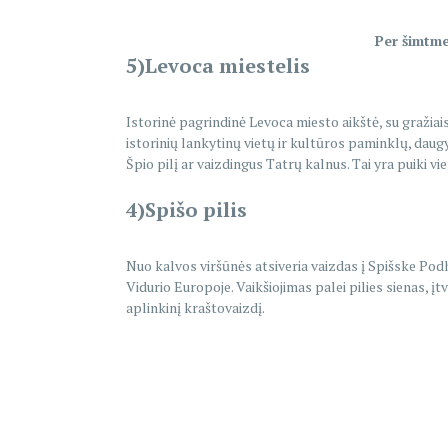
Per šimtme
5)Levoca miestelis
Istorinė pagrindinė Levoca miesto aikštė, su gražiais
istorinių lankytinų vietų ir kultūros paminklų, daug
Špio pilį ar vaizdingus Tatrų kalnus. Tai yra puiki vi
4)Spišo pilis
Nuo kalvos viršūnės atsiveria vaizdas į Spišske Podhr
Vidurio Europoje. Vaikšiojimas palei pilies sienas, įt
aplinkinį kraštovaizdį.