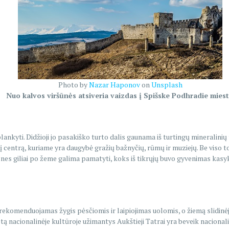
Photo by
Nazar Haponov
on
Unsplash
Nuo kalvos viršūnės atsiveria vaizdas į Spišske Podhradie mies
plankyti. Didžioji jo pasakiško turto dalis gaunama iš turtingų mineralini
centrą, kuriame yra daugybė gražių bažnyčių, rūmų ir muziejų. Be viso to, 
nes giliai po žeme galima pamatyti, koks iš tikrųjų buvo gyvenimas kasy
i, rekomenduojamas žygis pėsčiomis ir laipiojimas uolomis, o žiemą slidinė
ietą nacionalinėje kultūroje užimantys Aukštieji Tatrai yra beveik nacional