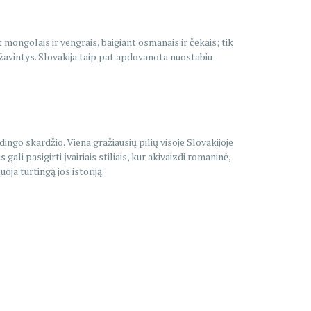
t mongolais ir vengrais, baigiant osmanais ir čekais; tik
g žavintys. Slovakija taip pat apdovanota nuostabiu
ingo skardžio. Viena gražiausių pilių visoje Slovakijoje
gali pasigirti įvairiais stiliais, kur akivaizdi romaninė,
ja turtingą jos istoriją.