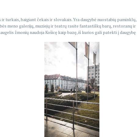
ir turkais, baigiant čekais ir slovakais. Yra daugybė nuostabių paminklų, 
ės meno galerijų, muziejų ir teatrų rasite fantastiškų barų, restoranų ir
augelis žmonių naudoja Košicę kaip bazę, iš kurios gali patekti į daugybę 