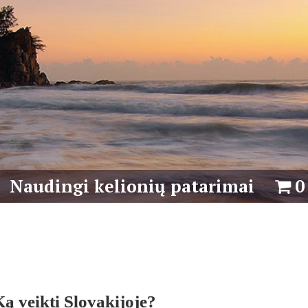
Naudingi kelionių patarimai
0
Ką veikti Slovakijoje?