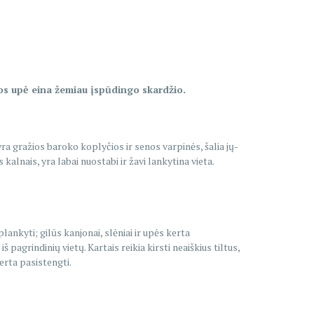
avos upė eina žemiau įspūdingo skardžio.
yra gražios baroko koplyčios ir senos varpinės, šalia jų-
kalnais, yra labai nuostabi ir žavi lankytina vieta.
lankyti; gilūs kanjonai, slėniai ir upės kerta
 pagrindinių vietų. Kartais reikia kirsti neaiškius tiltus,
erta pasistengti.