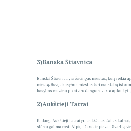
3)Banska Štiavnica
Banská Štiavnica yra žavingas miestas, kurį reikia a
miestą. Buvęs kasybos miestas turi nuostabų istorinį 
kasybos muziejų po atviru dangumi verta aplankyti, 
2)Aukštieji Tatrai
Kadangi Aukštieji Tatrai yra aukščiausi šalies kalna
slėnių galima rasti Alpių ežerus ir pievas. Svarbią v