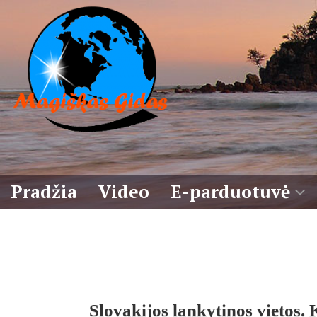
Eiti
prie
turinio
Pradžia
Video
E-parduotuvė
Krepšelis
Sąlygos
Slovakijos lankytinos vietos. 