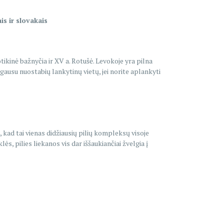
is ir slovakais
otikinė bažnyčia ir XV a. Rotušė. Levokoje yra pilna
gausu nuostabių lankytinų vietų, jei norite aplankyti
, kad tai vienas didžiausių pilių kompleksų visoje
ės, pilies liekanos vis dar iššaukiančiai žvelgia į