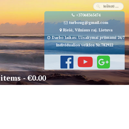
+37068365474
turboug@gmail.com
Riešė, Vilniaus raj. Lietuva
Darbo laikas: Užsakymai priimami 24/7
Individualios veiklos Nr.782922
 items
€0.00