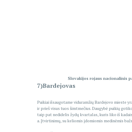
Slovakijos rojaus nacionalinis p
7)Bardejovas
Puikiai išsaugotame viduramžių Bardejovo mieste yra
ir prieš visus tuos šimtmečius. Daugybė puikių gotiko
taip pat nedidelis žydų kvartalas, kuris liko iš kad
a. Įtvirtinimų, su keliomis įdomiomis medinėmis baž