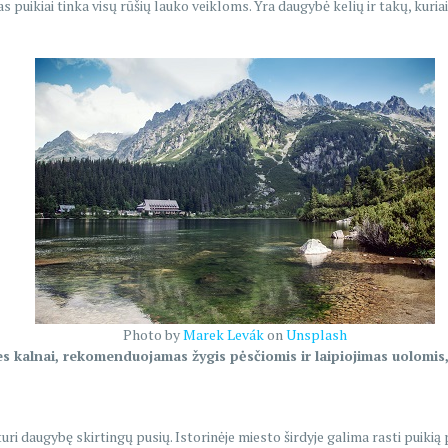
uikiai tinka visų rūšių lauko veikloms. Yra daugybė kelių ir takų, kuriais 
Photo by
Marek Levák
on
Unsplash
ies kalnai, rekomenduojamas žygis pėsčiomis ir laipiojimas uolomis,
turi daugybę skirtingų pusių. Istorinėje miesto širdyje galima rasti puiki