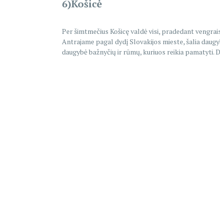
6)Košicė
Per šimtmečius Košicę valdė visi, pradedant vengrais 
Antrajame pagal dydį Slovakijos mieste, šalia daugyb
daugybė bažnyčių ir rūmų, kuriuos reikia pamatyti. D