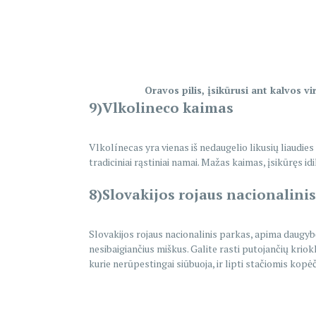
Oravos pilis, įsikūrusi ant kalvos v
9)Vlkolineco kaimas
Vlkolínecas yra vienas iš nedaugelio likusių liaudies
tradiciniai rąstiniai namai. Mažas kaimas, įsikūręs id
8)Slovakijos rojaus nacionalini
Slovakijos rojaus nacionalinis parkas, apima daugybę l
nesibaigiančius miškus. Galite rasti putojančių kriokli
kurie nerūpestingai siūbuoja, ir lipti stačiomis kopė