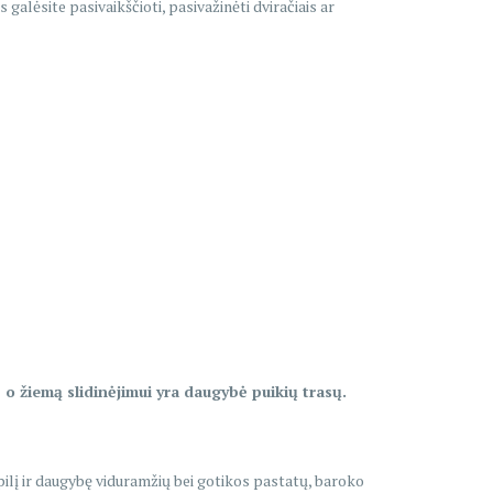
galėsite pasivaikščioti, pasivažinėti dviračiais ar
 o žiemą slidinėjimui yra daugybė puikių trasų.
ą pilį ir daugybę viduramžių bei gotikos pastatų, baroko