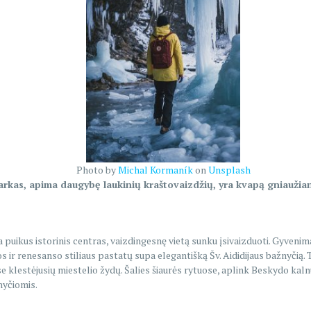
Photo by
Michal Kormaník
on
Unsplash
arkas, apima daugybę laukinių kraštovaizdžių, yra kvapą gniaužianti
 puikus istorinis centras, vaizdingesnę vietą sunku įsivaizduoti. Gyveni
s ir renesanso stiliaus pastatų supa elegantišką Šv. Aididijaus bažnyčią. T
aise klestėjusių miestelio žydų. Šalies šiaurės rytuose, aplink Beskydo ka
nyčiomis.