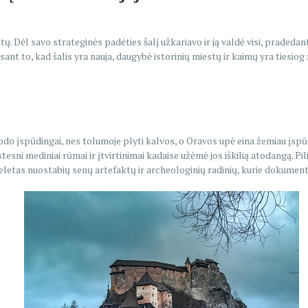
tų. Dėl savo strateginės padėties šalį užkariavo ir ją valdė visi, pradedan
sant to, kad šalis yra nauja, daugybė istorinių miestų ir kaimų yra tiesio
trodo įspūdingai, nes tolumoje plyti kalvos, o Oravos upė eina žemiau įspūd
sni mediniai rūmai ir įtvirtinimai kadaise užėmė jos iškilią atodangą. Pilis 
eletas nuostabių senų artefaktų ir archeologinių radinių, kurie dokumentuo