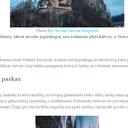
Photo by
Chronis Yan
on
Unsplash
iršūnės, tikrai atrodo įspūdingai, nes tolumoje plyti kalvos, o Or
 kaimų visoje Vidurio Europoje, kaimas turi įspūdingą architektūrą, šalia 
iliškoje vietoje, tarp mišku apaugusių kalvų ir laukų, su tolumoje matomais 
s parkas
aukinių kraštovaizdžių, yra kvapą gniaužianti šalies dalis, kurią reikia ap
ų ir gilių uolėtų tarpeklių, o stulbinantis Dobsinska ledo urvas yra viena iš
čiomis. Žygis per Sucha Bela tarpeklį yra ypač sunkus, tačiau dėl grožio v