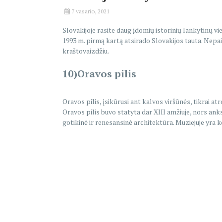
7 vasario, 2021
Slovakijoje rasite daug įdomių istorinių lankytinų vie
1993 m. pirmą kartą atsirado Slovakijos tauta. Nepai
kraštovaizdžiu.
10)Oravos pilis
Oravos pilis, įsikūrusi ant kalvos viršūnės, tikrai a
Oravos pilis buvo statyta dar XIII amžiuje, nors ankste
gotikinė ir renesansinė architektūra. Muziejuje yra k