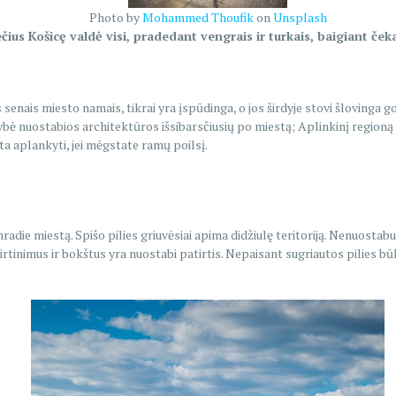
Photo by
Mohammed Thoufik
on
Unsplash
čius Košicę valdė visi, pradedant vengrais ir turkais, baigiant čeka
 senais miesto namais, tikrai yra įspūdinga, o jos širdyje stovi šlovinga g
ybė nuostabios architektūros išsibarsčiusių po miestą; Aplinkinį regioną 
eta aplankyti, jei mėgstate ramų poilsį.
adie miestą. Spišo pilies griuvėsiai apima didžiulę teritoriją. Nenuostabu
virtinimus ir bokštus yra nuostabi patirtis. Nepaisant sugriautos pilies būkl