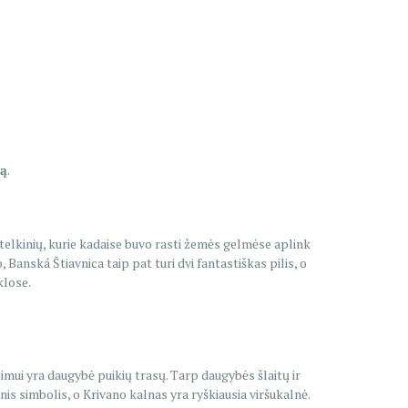
tą
.
ų telkinių, kurie kadaise buvo rasti žemės gelmėse aplink
Banská Štiavnica taip pat turi dvi fantastiškas pilis, o
klose.
jimui yra daugybė puikių trasų. Tarp daugybės šlaitų ir
inis simbolis, o Krivano kalnas yra ryškiausia viršukalnė.