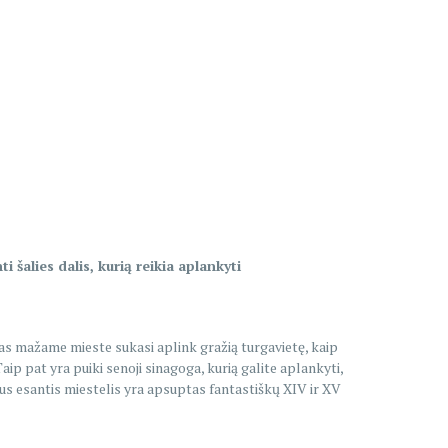
 šalies dalis, kurią reikia aplankyti
mas mažame mieste sukasi aplink gražią turgavietę, kaip
aip pat yra puiki senoji sinagoga, kurią galite aplankyti,
lnus esantis miestelis yra apsuptas fantastiškų XIV ir XV