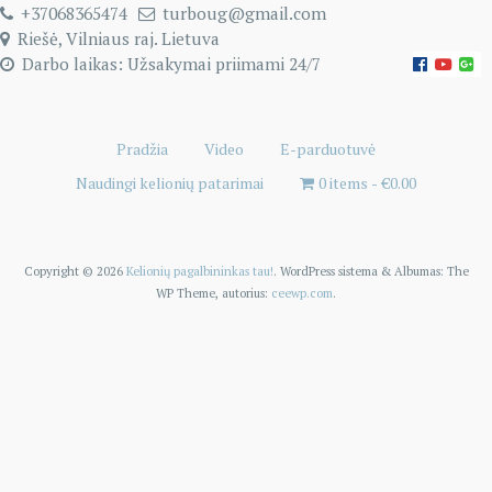
+37068365474
turboug@gmail.com
Riešė, Vilniaus raj. Lietuva
Darbo laikas: Užsakymai priimami 24/7
Pradžia
Video
E-parduotuvė
Naudingi kelionių patarimai
0 items
€0.00
Copyright © 2026
Kelionių pagalbininkas tau!
. WordPress sistema
&
Albumas:
The
WP
Theme, autorius:
ceewp.com
.