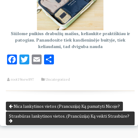
Siūlome puikius drabužių maišus, keliaukite praktiškiau ir
patogiau. Panaudosite tiek kasdieninėje buityje, tiek
keliaudami, tad dviguba nauda
Facebook
Twitter
Email
Share
root19new897
Uncategorized
Nica lankytinos vietos (Prancuzija) Ką pamatyti Nicoje?
Strasbūras lankytinos vietos. (Prancūzija) Ką veikti Strasbūre?