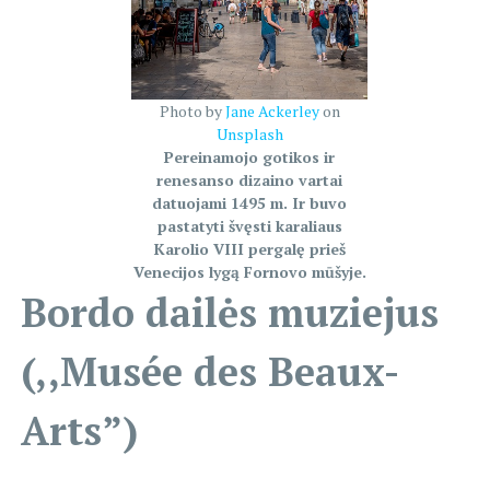
Photo by
Jane Ackerley
on
Unsplash
Pereinamojo gotikos ir
renesanso dizaino vartai
datuojami 1495 m. Ir buvo
pastatyti švęsti karaliaus
Karolio VIII pergalę prieš
Venecijos lygą Fornovo mūšyje.
Bordo dailės muziejus
(,,Musée des Beaux-
Arts”)