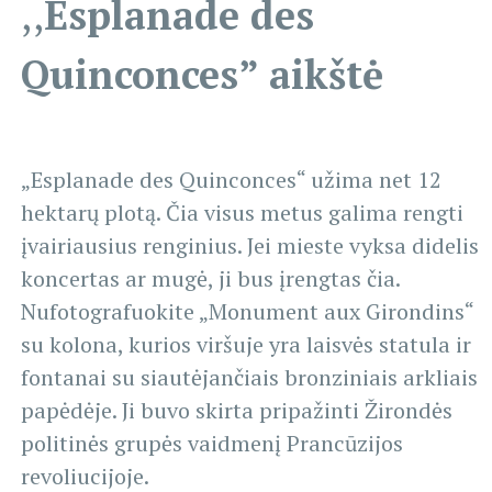
,,
Esplanade des
Quinconces” aikštė
„Esplanade des Quinconces“ užima net 12
hektarų plotą. Čia visus metus galima rengti
įvairiausius renginius. Jei mieste vyksa didelis
koncertas ar mugė, ji bus įrengtas čia.
Nufotografuokite „Monument aux Girondins“
su kolona, ​​kurios viršuje yra laisvės statula ir
fontanai su siautėjančiais bronziniais arkliais
papėdėje. Ji buvo skirta pripažinti Žirondės
politinės grupės vaidmenį Prancūzijos
revoliucijoje.