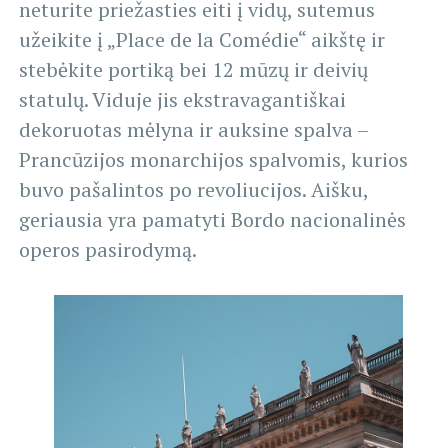
neturite priežasties eiti į vidų, sutemus
užeikite į „Place de la Comédie“ aikštę ir
stebėkite portiką bei 12 mūzų ir deivių
statulų. Viduje jis ekstravagantiškai
dekoruotas mėlyna ir auksine spalva –
Prancūzijos monarchijos spalvomis, kurios
buvo pašalintos po revoliucijos. Aišku,
geriausia yra pamatyti Bordo nacionalinės
operos pasirodymą.