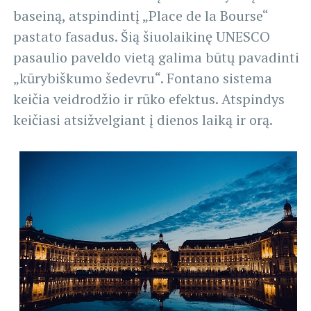
baseiną, atspindintį „Place de la Bourse“
pastato fasadus. Šią šiuolaikinę UNESCO
pasaulio paveldo vietą galima būtų pavadinti
„kūrybiškumo šedevru“. Fontano sistema
keičia veidrodžio ir rūko efektus. Atspindys
keičiasi atsižvelgiant į dienos laiką ir orą.