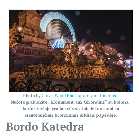
Photo by
Clovis Wood Photography
on
Unsplash
Nufotografuokite „Monument aux Girondins“ su kolona, ​​
kurios viršuje yra laisvės statula ir fontanai su
siautėjančiais bronziniais arkliais papėdėje.
Bordo Katedra