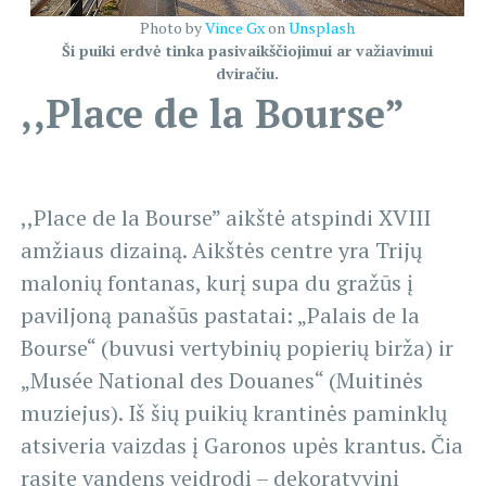
Photo by
Vince Gx
on
Unsplash
Ši puiki erdvė tinka pasivaikščiojimui ar važiavimui
dviračiu.
,,Place de la Bourse”
,,Place de la Bourse” aikštė atspindi XVIII
amžiaus dizainą. Aikštės centre yra Trijų
malonių fontanas, kurį supa du gražūs į
paviljoną panašūs pastatai: „Palais de la
Bourse“ (buvusi vertybinių popierių birža) ir
„Musée National des Douanes“ (Muitinės
muziejus). Iš šių puikių krantinės paminklų
atsiveria vaizdas į Garonos upės krantus. Čia
rasite vandens veidrodį – dekoratyvinį