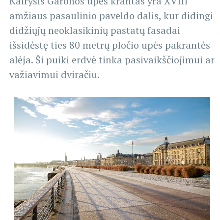
Kairysis Garonos upės krantas yra XVIII
amžiaus pasaulinio paveldo dalis, kur didingi
didžiųjų neoklasikinių pastatų fasadai
išsidėstę ties 80 metrų pločio upės pakrantės
alėja. Ši puiki erdvė tinka pasivaikščiojimui ar
važiavimui dviračiu.