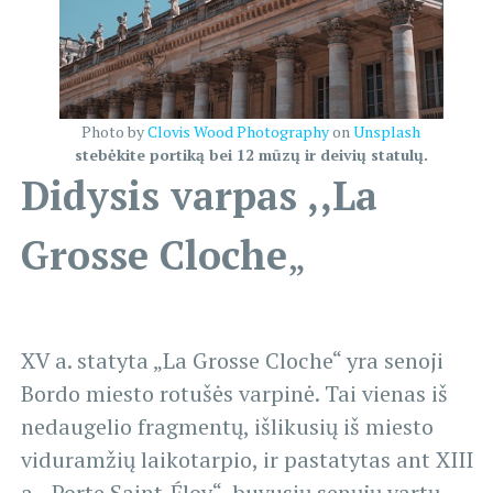
Photo by
Clovis Wood Photography
on
Unsplash
stebėkite portiką bei 12 mūzų ir deivių statulų.
Didysis varpas ,,La
Grosse Cloche
„
XV a. statyta „La Grosse Cloche“ yra senoji
Bordo miesto rotušės varpinė. Tai vienas iš
nedaugelio fragmentų, išlikusių iš miesto
viduramžių laikotarpio, ir pastatytas ant XIII
a. „Porte Saint-Éloy“, buvusių senųjų vartų