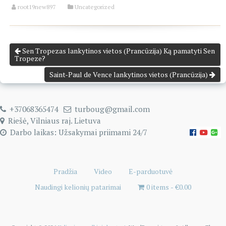
root19new897
Uncategorized
Sen Tropezas lankytinos vietos (Prancūzija) Ką pamatyti Sen
Tropeze?
Saint-Paul de Vence lankytinos vietos (Prancūzija)
+37068365474
turboug@gmail.com
Riešė, Vilniaus raj. Lietuva
Darbo laikas: Užsakymai priimami 24/7
Pradžia
Video
E-parduotuvė
Naudingi kelionių patarimai
0 items
€0.00