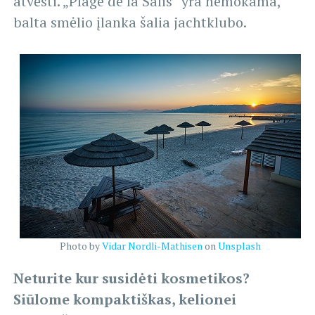
atvėsti. „Plage de la Salis“ yra nemokama,
balta smėlio įlanka šalia jachtklubo.
Photo by
Vidar Nordli-Mathisen
on
Unsplash
Neturite kur susidėti kosmetikos?
Siūlome kompaktiškas, kelionei