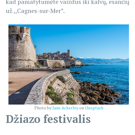
kad pamatytumėte vaizdus iki kalvų, esančių
už ,,Cagnes-sur-Mer”.
Photo by
Jane Ackerley
on
Unsplash
Džiazo festivalis