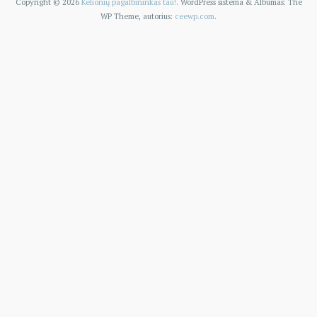
Copyright © 2026
Kelionių pagalbininkas tau!
. WordPress sistema
&
Albumas:
The
WP
Theme, autorius:
ceewp.com
.