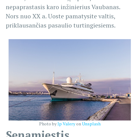
nepaprastasis karo inžinierius Vaubanas.
Nors nuo XX a. Uoste pamatysite valtis,
priklausančias pasaulio turtingiesiems.
Photo by
Jp Valery
on
Unsplash
Senamiestis