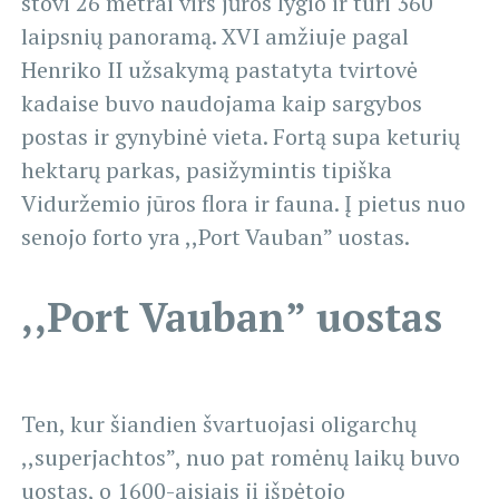
stovi 26 metrai virš jūros lygio ir turi 360
laipsnių panoramą. XVI amžiuje pagal
Henriko II užsakymą pastatyta tvirtovė
kadaise buvo naudojama kaip sargybos
postas ir gynybinė vieta. Fortą supa keturių
hektarų parkas, pasižymintis tipiška
Viduržemio jūros flora ir fauna. Į pietus nuo
senojo forto yra ,,Port Vauban” uostas.
,,Port Vauban” uostas
Ten, kur šiandien švartuojasi oligarchų
,,superjachtos”, nuo pat romėnų laikų buvo
uostas, o 1600-aisiais jį išpėtojo