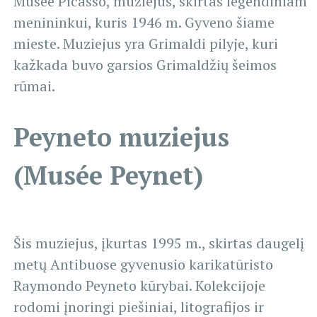
Musee Picasso, muziejus, skirtas legendiniam
menininkui, kuris 1946 m. Gyveno šiame
mieste. Muziejus yra Grimaldi pilyje, kuri
kažkada buvo garsios Grimaldžių šeimos
rūmai.
Peyneto muziejus
(Musée Peynet)
Šis muziejus, įkurtas 1995 m., skirtas daugelį
metų Antibuose gyvenusio karikatūristo
Raymondo Peyneto kūrybai. Kolekcijoje
rodomi įnoringi piešiniai, litografijos ir