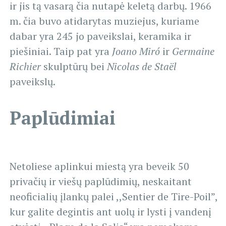
ir jis tą vasarą čia nutapė keletą darbų. 1966
m. čia buvo atidarytas muziejus, kuriame
dabar yra 245 jo paveikslai, keramika ir
piešiniai. Taip pat yra
Joano Miró
ir
Germaine
Richier
skulptūrų bei
Nicolas de Staël
paveikslų.
Paplūdimiai
Netoliese aplinkui miestą yra beveik 50
privačių ir viešų paplūdimių, neskaitant
neoficialių įlankų palei ,,Sentier de Tire-Poil”,
kur galite degintis ant uolų ir lysti į vandenį