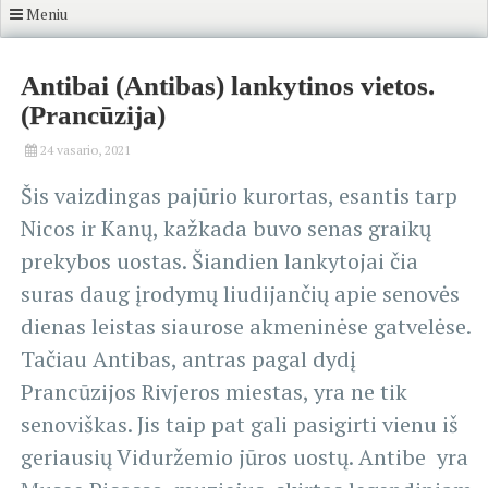
Meniu
Antibai (Antibas) lankytinos vietos.
(Prancūzija)
24 vasario, 2021
Šis vaizdingas pajūrio kurortas, esantis tarp
Nicos ir Kanų, kažkada buvo senas graikų
prekybos uostas. Šiandien lankytojai čia
suras daug įrodymų liudijančių apie senovės
dienas leistas siaurose akmeninėse gatvelėse.
Tačiau Antibas, antras pagal dydį
Prancūzijos Rivjeros miestas, yra ne tik
senoviškas. Jis taip pat gali pasigirti vienu iš
geriausių Viduržemio jūros uostų. Antibe yra